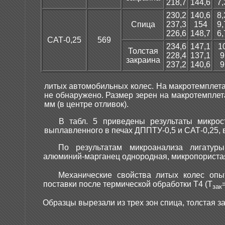
218,7
144,6
7,
230,2
140,6
8,
Спица
237,3
154
9,
226,6
148,7
6,
САТ-0,25
569
234,6
147,1
1
Толстая
228,4
137,1
9
закраина
237,2
140,6
9
литых автомобильных колес. На макротемплета
не обнаружено. Размер зерен на макротемплетах
мм (в центре отливок).
В табл. 5 приведены результаты микрос
выплавленного в печах ДППТУ-0,5 и САТ-0,25, 
По результатам микроанализа лигатуры
алюминий-марганец однородная, микропориста
Механические свойства литых колес опы
поставки после термической обработки Т4 (Т
зак
Образцы вырезали из трех зон спица, толстая за