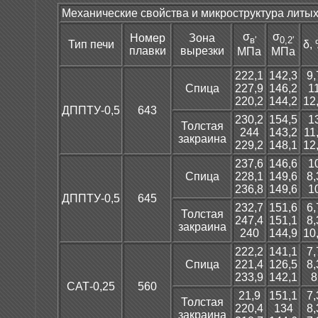
Механические свойства и микроструктура литы
σ
σ
Номер
Зона
в'
0,2'
Тип печи
δ,
плавки
вырезки
МПа
МПа
222,1
142,3
9,
Спица
227,9
146,2
1
220,2
144,2
12
ДППТУ-0,5
643
230,2
154,5
1
Толстая
244
143,2
11
закраина
229,2
148,1
12
237,6
146,6
1
Спица
228,1
149,6
8,
236,8
149,6
1
ДППТУ-0,5
645
232,7
151,6
6,
Толстая
247,4
151,1
8,
закраина
240
144,9
10
222,2
141,1
7,
Спица
221,4
126,5
8,
233,9
142,1
8
САТ-0,25
560
21,9
151,1
7,
Толстая
220,4
134
8,
закраина