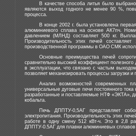
В качестве способа литья было выбран
являются выход годного не менее 90 %, пов
процесса.
В конце 2002 г. была установлена перва
алюминиевого сплава на основе АК7пч. Ном
давлением (МЛНД) составляет 500 кг. Выпла
Производительность этих печей составляет 
производственной программы в ОАО СМК исполь
Основные преимущества печей сопроти
сравнительно высокий коэффициент полезного д
в эксплуатации, что связано с частым выходо
позволяет механизировать процессы загрузки и 
Анализ возможностей современных п
универсальные дуговые печи постоянного тока
разработанные и поставляемые НТФ «ЭКТА», для
кобальта.
Печь ДППТУ-0,5АГ представляет соб
электропитания. Производительность этих печей
работе в одну смену 512 кВт-ч. Это в 2,8 
ДППТУ-0.5АГ для плавки алюминиевых сплавов п