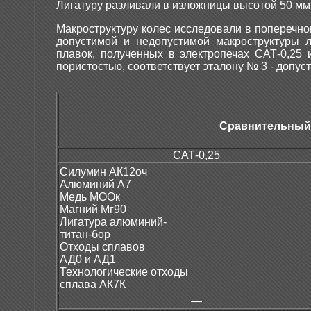
Лигатуру разливали в изложницы высотой 50 мм 
Макроструктуру колес исследовали в поперечн
допустимой и недопустимой макроструктуры 
плавок, полученных в электропечах САТ-0,25 
пористостью, соответствует эталону № 3 - допус
Сравнительный
САТ-0,25
Силумин АК12оч
Алюминий А7
Медь МООк
Магний Мг90
Лигатура алюминий-
титан-бор
Отходы сплавов
АД0 и АД1
Технологические отходы
сплава АК7К
—