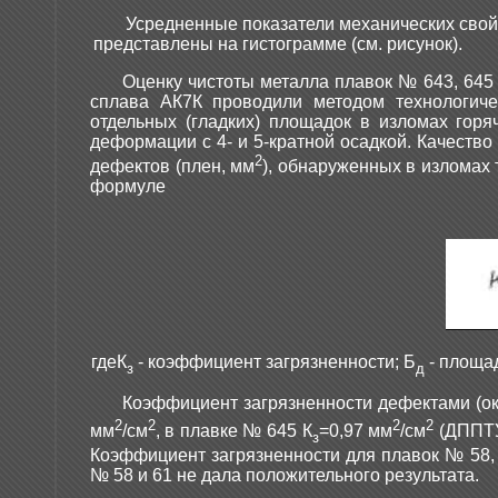
Усредненные показатели механических свой
представлены на гистограмме (см. рисунок).
Оценку чистоты металла плавок № 643, 645 
сплава АК7К проводили методом технологич
отдельных (гладких) площадок в изломах гор
деформации с 4- и 5-кратной осадкой. Качеств
2
дефектов (плен, мм
), обнаруженных в изломах
формуле
гдеК
- коэффициент загрязненности; Б
- площа
з
д
Коэффициент загрязненности дефектами (ок
2
2
2
2
мм
/см
, в плавке № 645 К
=0,97 мм
/см
(ДППТУ
з
Коэффициент загрязненности для плавок № 58, 
№ 58 и 61 не дала положительного результата.