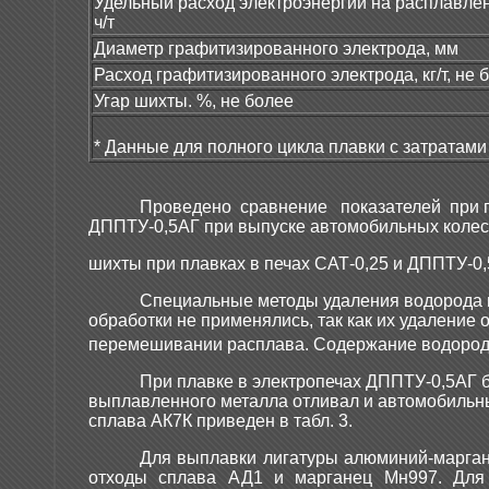
Удельный расход электроэнергии на расплавлен
ч/т
Диаметр графитизированного электрода, мм
Расход графитизированного электрода, кг/т, не 
Угар шихты. %, не более
* Данные для полного цикла плавки с затратам
Проведено сравнение показателей при пр
ДППТУ-0,5АГ при выпуске автомобильных кол
шихты при плавках в печах САТ-0,25 и ДППТУ-0,5
Специальные методы удаления водорода и
обработки не применялись, так как их удалени
перемешивании расплава. Содержание водорода
При плавке в электропечах ДППТУ-0,5АГ 
выплавленного металла отливал и автомобильны
сплава АК7К приведен в табл. 3.
Для выплавки лигатуры алюминий-марган
отходы сплава АД1 и марганец Мн997. Для